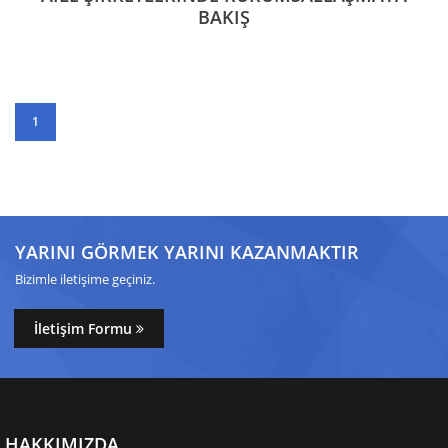
BAKIŞ
1
YARINI GÖRMEK YARINI KAZANMAKTIR
Bizimle iletişime geçiniz.
İletişim Formu
HAKKIMIZDA